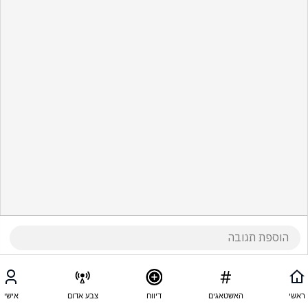
ראשי
האשטאגים
דיווח
צבע אדום
אישי