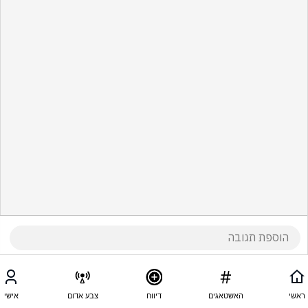
ראשי
האשטאגים
דיווח
צבע אדום
אישי