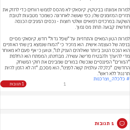
למרות אמונתו בביטקוין, קיוסאקי לא מהסס לממש רווחים כדי לחזק את 
תזרים המזומנים שלו, כפי שעשה לאחרונה כשמכר מטבעות לטובת 
השקעה במרכזים רפואיים ושלטי חוצות - נכסים המניבים הכנסה 
למרות הטון המאיים והתחזיות על "שפל גדול" חדש, קיוסאקי מסיים 
בנימה של העצמה אישית. הוא מזכיר כי "המוח שנמצא בין שתי האוזניים 
הוא הנכס הטוב ביותר שאלוהים העניק לנו", וטוען כי אף פעם לא מאוחר 
מדי להיערך ולהבטיח פרישה עשירה. מבחינתו, המפתח הוא החלפת 
"המורים" הפיננסיים שנכשלו במורים שמבינים את חוקי המשחק 
החדשים. "כלכלה עולמית קשה לפנינו", הוא מסכם, "זה לא הזמן להיות 
תרנגול ללא ראש".
# כלכלה_וצרכנות
1
1 תגובות
1 תגובות