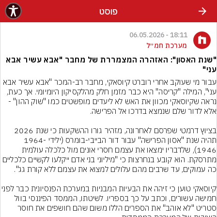
פוסט
18:11 - 06.05.2026
מערכת חמ״ל
"שנת האסון": האזהרה המצמררת של מחבר "אבא עשיר אבא
עני"
עבור מי שעוקב אחרי רוברט קיוסאקי, מחבר רב-המכר "אבא עשיר אבא 
עני", המילה "קריסה" היא כבר מזמן חלק מהלקסיקון היומיומי. אך כעת, 
נראה שקיוסאקי מכוון את האש לא ליעדים מופשטים כמו "שוק ההון" - 
בציוץ דרמטי שפרסם לאחרונה, מזהיר גורו ההשקעות כי שנת 2026 
תהיה שנת "אסון הפרישה" עבור דור הבייבי-בומרס (ילידי 1964-
1946), שלדבריו ימצאו את עצמם חסרי אונים מול כלכלה עולמית 
מתרסקת. הוא קובע בנחרצות כי "מיליוני בני אדם ייקלעו לקשיים כלכליים 
קיוסאקי טוען כי זיהה את הבעיות המבניות במערכת הפנס
חמישה עשורים, וכתב על כך בספריו. לשיטתו, הממסד הפיננסי בוול 
סטריט "לא אוהב" את הספרים הללו משום שהם חושפים את חוסר 