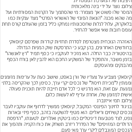
היציבות של המערכת הממסדית.
צילום: נוצר על ידי בינה מלאכותית
המסר שלו פשוט אך מצמרר: מי שהסתמך על הקרנות המסורתיות ועל 
מה שהוא מכנה "הונאת הפונזי של האשראי הפרטי" מצד ענקיות כמו 
בלאקרוק, עלול לגלות שחסכונותיו נמחקו כליל בזמן שהעולם קורס תחת 
האזהרה הנוכחית מצטרפת לסדרת תחזיות קודרות שפרסם קיוסאקי 
בחודשים האחרונים, בהן קבע כי התרסקות שוק המניות הגדולה 
בהיסטוריה כבר החלה. הוא מזכיר לעוקביו כי כסף תמיד "רץ לאנשהו" 
בזמן משבר, והתפקיד של המשקיע החכם הוא להבין לאן בורח הכסף 
קיוסאקי מצביע על צעדיו של וורן באפ
וממתין ל"מכירת חיסול" של נכסים יקרי ערך, כסימן לכך שהקריסה בלתי 
נמנעת. עם זאת, הוא מדגיש כי לכל אדם חייבת להיות תוכנית פעולה 
אישית למזומן שלו, אחרת עדיף לא לעשות כלום.
צילום: תמי אייזנברג
בניגוד לחינוך הפיננסי המקובל, קיוסאקי ממשיך לדחוף את עוקביו לעבר 
נכסים קשיחים וריאליים. הוא מטיף להשקעה בזהב, כסף פיזי ובארות 
נפט, לצד מטבעות דיגיטליים כמו ביטקוין ואת'ריום. לטענתו, "הדפסת 
הדולרים המזויפים" של הפדרל ריזרב תשחק את כוח הקנייה ותהפוך את 