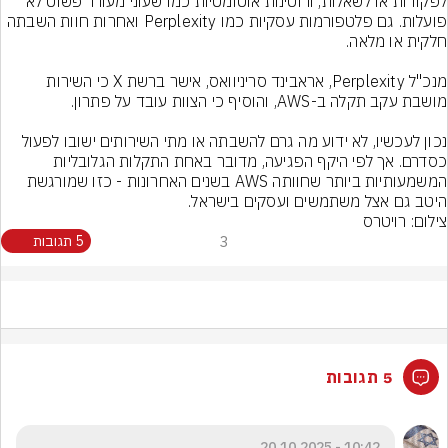
לפקודות או לשאלות, ורוטינות אוטומטיות כמו שעוני מעורר פשוט לא 
פועלות. גם פלטפורמות עסקיות כמו Perplexity ואחרות חוות השבתה 
מנכ"ל Perplexity, אראבינד סריניוואס, אישר ברשת X כי השירות 
נכון לעכשיו, לא ידוע מה גרם להשבתה או מתי השירותים ישובו לפעול 
כסדרם. אך לפי היקף הפגיעה, מדובר באחת התקלות הגלובליות 
המשמעותיות ביותר שחוותה AWS בשנים האחרונות - כזו שמורגשת 
היטב גם אצל משתמשים ועסקים בישראל.
צילום: רויטרס
3
5 תגובות
5 תגובות
10:42 - 20.10.2025