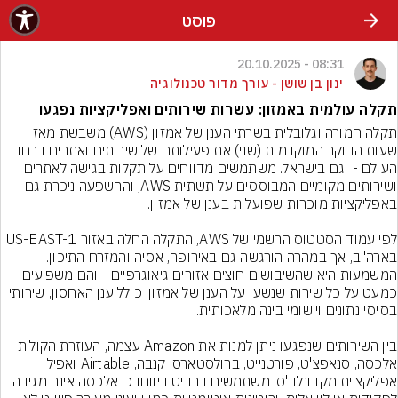
פוסט
08:31 - 20.10.2025
ינון בן שושן - עורך מדור טכנולוגיה
תקלה עולמית באמזון: עשרות שירותים ואפליקציות נפגעו
תקלה חמורה וגלובלית בשרתי הענן של אמזון (AWS) משבשת מאז 
שעות הבוקר המוקדמות (שני) את פעילותם של שירותים ואתרים ברחבי 
העולם - וגם בישראל. משתמשים מדווחים על תקלות בגישה לאתרים 
ושירותים מקומיים המבוססים על תשתית AWS, וההשפעה ניכרת גם 
לפי עמוד הסטטוס הרשמי של AWS, התקלה החלה באזור US-EAST-1 
בארה"ב, אך במהרה הורגשה גם באירופה, אסיה והמזרח התיכון. 
המשמעות היא שהשיבושים חוצים אזורים גיאוגרפיים - והם משפיעים 
כמעט על כל שירות שנשען על הענן של אמזון, כולל ענן האחסון, שירותי 
בין השירותים שנפגעו ניתן למנות את Amazon עצמה, העוזרת הקולית 
אלכסה, סנאפצ'ט, פורטנייט, ברולסטארס, קנבה, Airtable ואפילו 
אפליקציית מקדונלד'ס. משתמשים ברדיט דיווחו כי אלכסה אינה מגיבה 