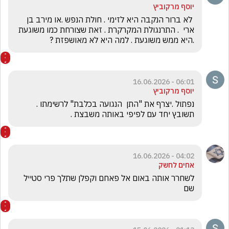
יוסף מרקוביץ
 לא ברור הנקבה היא לזימי . חולת הנפש .או מירב בן 
ארי  . התרנגולת המקרקרת . זאת שצורחת כמו משוגעת  
.היא ממש משוגעת . למה היא לא מאושפזת ?
06:01 - 16.06.2026
יוסף מרקוביץ
נפתול .יצרף את "התן  הנגועה בכלבת" לרשימתו . 
תשובץ יחד עם לפיפי באותה משבצת .
04:02 - 16.06.2026
אחים לחשק
לשחרר אותה באום אל פאחם וקפלן שתלך פרי סטייל 
שם