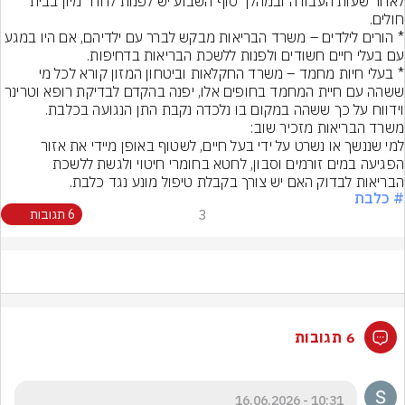
לאחר שעות העבודה ובמהלך סוף השבוע יש לפנות לחדר מיון בבית 
* הורים לילדים – משרד הבריאות מבקש לברר עם ילדיהם, אם היו במגע 
* בעלי חיות מחמד – משרד החקלאות וביטחון המזון קורא לכל מי 
ששהה עם חיית המחמד בחופים אלו, יפנה בהקדם לבדיקת רופא וטרינר 
למי שננשך או נשרט על ידי בעל חיים, לשטוף באופן מיידי את אזור 
הפגיעה במים זורמים וסבון, לחטא בחומרי חיטוי ולגשת ללשכת 
הבריאות לבדוק האם יש צורך בקבלת טיפול מונע נגד כלבת.
# כלבת
3
6 תגובות
6 תגובות
10:31 - 16.06.2026