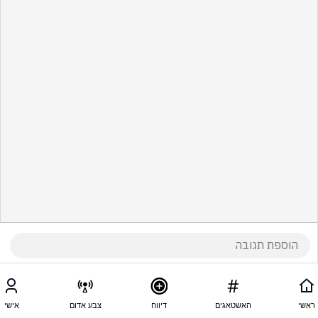
ראשי
האשטאגים
דיווח
צבע אדום
אישי