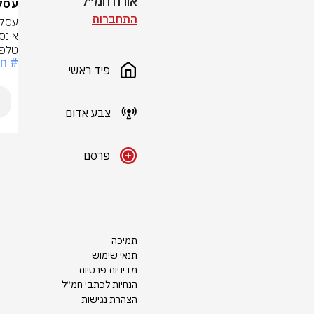
אורח חמ״ל
עסק 
התחברות
טלפון:34015
# חמ
פיד ראשי
צבע אדום
פרסם
תמיכה
תנאי שימוש
מדיניות פרטיות
הנחיות לכתבי חמ״ל
הצהרת נגישות