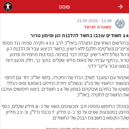
פוסט
12:48 - 11.05.2026
משטרת ישראל
14 חשודים עוכבו בחשד להלבנת הון ומימון טרור
בחודשים האחרונים התנהלה ביאל"כ להב 433 חקירה סמויה נגד מספר 
צ'יינג'ים (נש"פים) חלקם ללא רישיון, בחשד לביצוע עבירות הלבנת הון, 
ניהול נש"פ ללא רישיון, קבלת דבר במרמה בנסיבות מחמירות ומימון 
טרור, בהיקף עבירה של מאות מליוני שקלים. בתוך כך, חלק מהעבירות 
אתמול עם המעבר לשלב הגלוי של החקירה, בלשי יאל"כ יחד עם לוחמי 
המשמר הלאומי של מג"ב ובשת"פ יחידת החילוט באפוטרופוס הכללי, 
פשטו על בתיהם ועסקיהם בצפון של 14 חשודים, ביצעו חיפושי
במהלך החיפוש נתפסו זהב ותכשיטים בשווי של כ-8 מיליון שקלים, כסף 
מזומן במטבעות שונים על סך כ-2 מיליון, 7 נכנסי נדל"ן, וכ-22 מיליון 