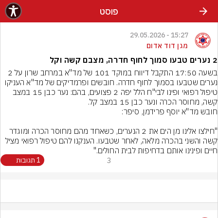
פוסט
15:27 - 29.05.2026
מגן דוד אדום
2 נערים טבעו סמוך לחוף חדרה, מצבם קשה וקל
בשעה 17:50 התקבל דיווח במוקד 101 של מד"א במרחב שרון על 2 
נערים שטבעו בסמוך לחוף חדרה. חובשים ופרמדיקים של מד"א העניקו 
טיפול רפואי ופינו לבי"ח הלל יפה 2 פצועים, בהם: נער כבן 15 במצב 
קשה, מחוסר הכרה ונער כבן 15 במצב קל.
"חילצו אלינו מן הים את 2 הנערים, כשאחד מהם מחוסר הכרה ומוגדר 
קשה והשני בהכרה מלאה, לאחר שטבעו. הענקנו להם טיפול רפואי מציל 
חיים ופינינו אותם בדחיפות לבית החולים."
3
1 תגובות