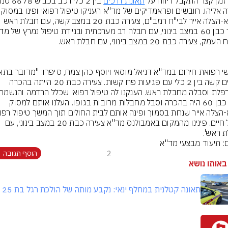
 זמן קצר התקבל דיווח על 
תאונת דרכים
לשדה אליהו. חובשים ופראמדיקים של מד"א הע
מד"א-הצלה אייר לבי"ח רמב"ם, צעירה כבת 20 במצב קשה, עם חבלת ראש 
דרכים קשה בין 2 כלי עם פגיעות פח קשות. צעירה כבת 20 הייתה בהכרה 
גבר כבן 60 היה בהכרה וסבל מחבלות מרובות בגופו. העלנו אותם למסוק 
מציל חיים. פינינו מהמקום באמבולנס מד"א צעירה כבת 20 במצב בינוני, עם 
 ראש'.
ם: תיעוד מבצעי מד"א
2
הוסף תגובה
באותו נושא
תאונה קטלנית במחלף ינאי: נקבע מותה של הולכת רגל בת 25