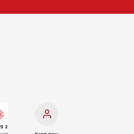
2 פצועים בתאונת דרכים בצפון: בהם בת 20 במצב קשה