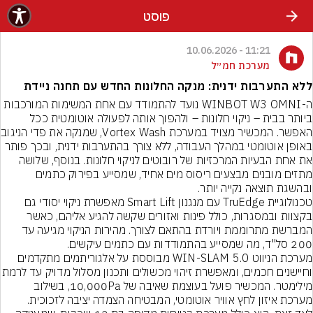
פוסט
11:21 - 10.06.2026
מערכת חמ״ל
ללא התערבות ידנית: מנקה החלונות החדש עם תחנה ניידת
ה-WINBOT W3 OMNI נועד להתמודד עם אחת המשימות המורכבות 
ביותר בבית – ניקוי חלונות – ולהפוך אותה לפעולה אוטומטית ככל 
האפשר. המכשיר מצו
באופן אוטומטי במהלך העבודה, ללא צורך בהתערבות ידנית, ובכך פותר 
את אחת הבעיות המרכזיות של רובוטים לניקוי חלונות. בנוסף, שלושה 
מתזים מובנים מבצעים ריסוס מים אחיד, שמסייע בפירוק כתמים 
טכנולוגיית TruEdge עם מנגנון Smart Lift מאפשרת ניקוי יסודי גם 
בקצוות ובמסגרות, כולל פינות ואזורים שקשה להגיע אליהם, כאשר 
המברשת מתרוממת ויורדת בהתאם לצורך. מהירות הניקוי מגיעה עד 
מערכת הניווט WIN-SLAM 5.0 מבוססת על אלגוריתמים מתקדמים 
וחיישנים חכמים, ומאפשרת זיהוי מכשולים ותכנון מסלול
מילימטר. המכשיר פועל בעוצמת שאיבה של 10,000Pa, בשילוב 