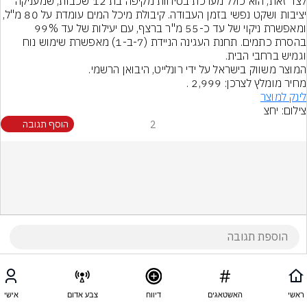
לצד זאת, הוא כולל מערכת בטיחות מקיפה בת 12 שכבות, שמעניקה 
יציבות ושקט נפשי בזמן העבודה. קיבולת מיכל המים עומדת על 80 מ"ל, 
ומאפשרת ניקוי של עד כ-55 מ"ר ברצף, עם יעילות של עד 99% 
בהסרת כתמים. תחנת העגינה הניידת (7-ב-1) מאפשרת שימוש נוח 
מחיר מומלץ לצרכן: 2,999 ₪.
לינק למוצר
צילום: יחצ
2
הוסף תגובה
ראשי
האשטאגים
דיווח
צבע אדום
אישי